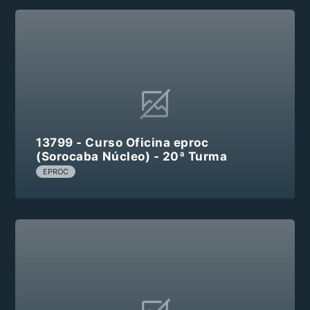
13799 - Curso Oficina eproc
(Sorocaba Núcleo) - 20ª Turma
EPROC