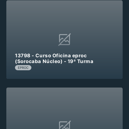
13798 - Curso Oficina eproc
(Sorocaba Núcleo) - 19ª Turma
EPROC