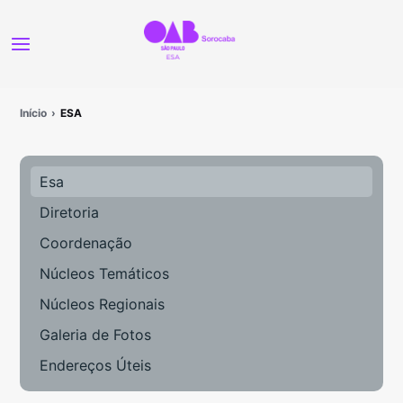
Início
ESA
Esa
Diretoria
Coordenação
Núcleos Temáticos
Núcleos Regionais
Galeria de Fotos
Endereços Úteis